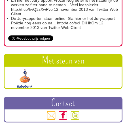
En hier het Juryrapport Proza! Nóg beter is het natuurlijk de
werken zelf ter hand te nemen... Veel leesplezier!
http://t.co/hvQ3zXwPvo
12 november 2013
van
Twitter Web
Client
De Juryrapporten staan online! Sla hier er het Juryrapport
Poëzie nog eens op na...
http://t.co/sxHDliHhOm
12
november 2013
van
Twitter Web Client
Met steun van
Contact