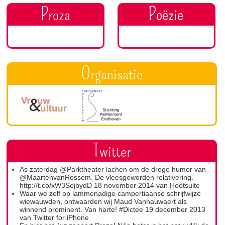
Proza
Organisatie
Twitter
As zaterdag
@Parktheater
lachen om de droge humor van
@MaartenvanRossem
. De vleesgeworden relativering.
http://t.co/xW3SejbydD
18 november 2014
van
Hootsuite
Waar we zelf op lammenadige campertiaanse schrijfwijze
wiewauwden, ontwaarden wij Maud Vanhauwaert als
winnend prominent. Van harte!
#Dictee
19 december 2013
van
Twitter for iPhone