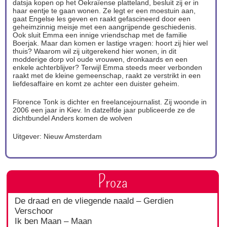
datsja kopen op het Oekraïense platteland, besluit zij er in
haar eentje te gaan wonen. Ze legt er een moestuin aan,
gaat Engelse les geven en raakt gefascineerd door een
geheimzinnig meisje met een aangrijpende geschiedenis.
Ook sluit Emma een innige vriendschap met de familie
Boerjak. Maar dan komen er lastige vragen: hoort zij hier wel
thuis? Waarom wil zij uitgerekend hier wonen, in dit
modderige dorp vol oude vrouwen, dronkaards en een
enkele achterblijver? Terwijl Emma steeds meer verbonden
raakt met de kleine gemeenschap, raakt ze verstrikt in een
liefdesaffaire en komt ze achter een duister geheim.
Florence Tonk is dichter en freelancejournalist. Zij woonde in
2006 een jaar in Kiev. In datzelfde jaar publiceerde ze de
dichtbundel Anders komen de wolven
Uitgever: Nieuw Amsterdam
Proza
De draad en de vliegende naald – Gerdien
Verschoor
Ik ben Maan – Maan