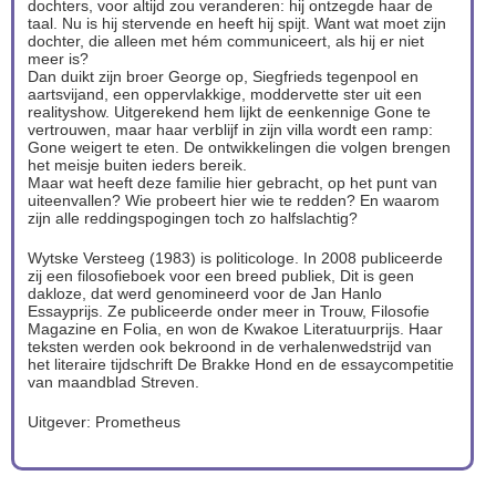
dochters, voor altijd zou veranderen: hij ontzegde haar de
taal. Nu is hij stervende en heeft hij spijt. Want wat moet zijn
dochter, die alleen met hém communiceert, als hij er niet
meer is?
Dan duikt zijn broer George op, Siegfrieds tegenpool en
aartsvijand, een oppervlakkige, moddervette ster uit een
realityshow. Uitgerekend hem lijkt de eenkennige Gone te
vertrouwen, maar haar verblijf in zijn villa wordt een ramp:
Gone weigert te eten. De ontwikkelingen die volgen brengen
het meisje buiten ieders bereik.
Maar wat heeft deze familie hier gebracht, op het punt van
uiteenvallen? Wie probeert hier wie te redden? En waarom
zijn alle reddingspogingen toch zo halfslachtig?
Wytske Versteeg (1983) is politicologe. In 2008 publiceerde
zij een filosofieboek voor een breed publiek, Dit is geen
dakloze, dat werd genomineerd voor de Jan Hanlo
Essayprijs. Ze publiceerde onder meer in Trouw, Filosofie
Magazine en Folia, en won de Kwakoe Literatuurprijs. Haar
teksten werden ook bekroond in de verhalenwedstrijd van
het literaire tijdschrift De Brakke Hond en de essaycompetitie
van maandblad Streven.
Uitgever: Prometheus